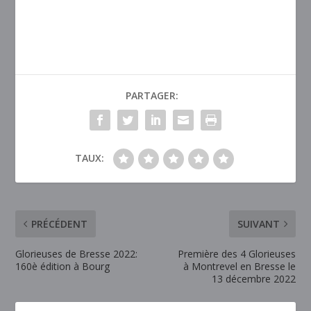
PARTAGER:
TAUX:
PRÉCÉDENT
SUIVANT
Glorieuses de Bresse 2022:
Première des 4 Glorieuses
160è édition à Bourg
à Montrevel en Bresse le
13 décembre 2022