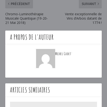
PRÉCÉDENT
SUIVANT
Chromo-Luminothérapie
Vente exceptionnelle de
Musicale Quantique (19-20-
Vins d’Arbois datant de
21 Mai 2018)
1774 !
A PROPOS DE L'AUTEUR
Michel Godet
ARTICLES SIMILAIRES