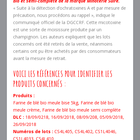
bio et semi-complète de la marque Minoterie Suire.
« Suite à la détection d’ochratoxines A et par mesure de
précaution, nous procédons au rappel », indique le
communiqué officiel de la DGCCRF. Cette micotoxine
est une sorte de moisissure produite par un
champignon. Les auteurs expliquent que les lots
concernés ont été retirés de la vente, néanmoins
certains ont pu être achetés par des consommateurs
avant la mesure de retrait.
VOICI LES RÉFÉRENCES POUR IDENTIFIER LES
PRODUITS CONCERNÉS :
Produits :
Farine de blé bio meule bise 5kg, Farine de blé bio
meule crème, Farine de blé bio meule semi complète
DLC :
18/09/0218, 16/09/2018, 08/09/208, 05/09/2018,
26/09/2018
Numéros de lots :
CS4L405, CS4L402, CS1L4046,
CS1L4033, CS4L410