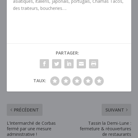
asiatiques, italiens, japonais, portugais, Chamas Tacos,
des traiteurs, boucheries….
PARTAGER:
TAUX:
PRÉCÉDENT
SUIVANT
L’Intermarché de Corbas
Tassin la Demi-Lune :
fermé par une mesure
fermeture & réouvertures
administrative !
de restaurants