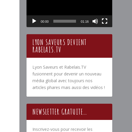
00:00
01:16
LYON SAVEURS DEVIENT
RABELAIS.TV
Lyon Saveurs et Rabelais.TV
fusionnent pour devenir un nouveau
média global avec toujours nos
articles phares mais aussi des vidéos !
NEWSLETTER GRATUITE…
Inscrivez-vous pour recevoir les