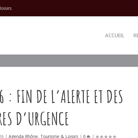
loisirs
ACCUEIL
R
 : FIN DE L’ALERTE ET DES
RES D’URGENCE
26
|
Agenda Rhône
,
Tourisme & Loisirs
|
0
|