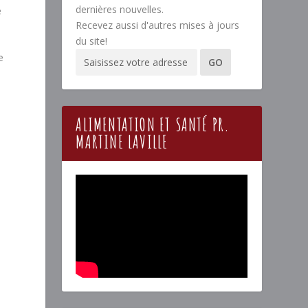
dernières nouvelles.
e
Recevez aussi d'autres mises à jours
du site!
e
ALIMENTATION ET SANTÉ PR.
MARTINE LAVILLE