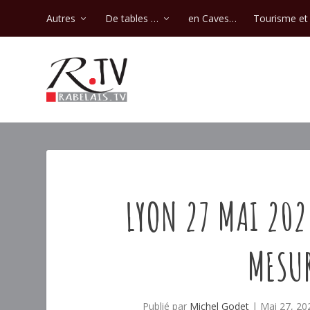
Autres
De tables …
en Caves…
Tourisme et 
LYON 27 MAI 2026
MESU
Publié par
Michel Godet
|
Mai 27, 20