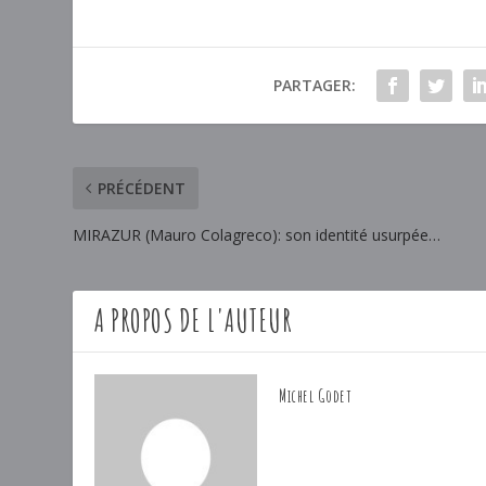
PARTAGER:
PRÉCÉDENT
MIRAZUR (Mauro Colagreco): son identité usurpée…
A PROPOS DE L'AUTEUR
Michel Godet