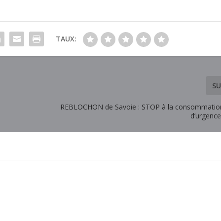
TAUX:
SU
REBLOCHON de Savoie : STOP à la consommation
d’urgence 