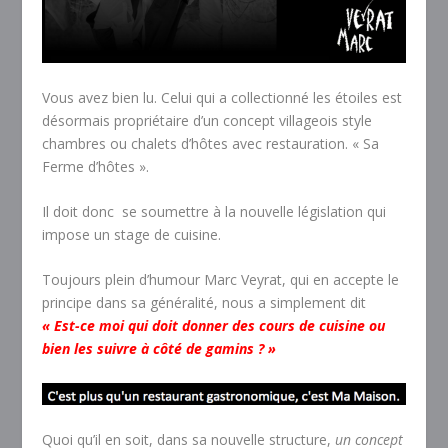
Vous avez bien lu. Celui qui a collectionné les étoiles est
désormais propriétaire d’un concept villageois style
chambres ou chalets d’hôtes avec restauration. « Sa
Ferme d’hôtes ».
Il doit donc se soumettre à la nouvelle législation qui
impose un stage de cuisine.
Toujours plein d’humour Marc Veyrat, qui en accepte le
principe dans sa généralité, nous a simplement dit
« Est-ce moi qui doit donner des cours de cuisine ou
bien les suivre à côté de gamins ? »
Quoi qu’il en soit, dans sa nouvelle structure,
un concept