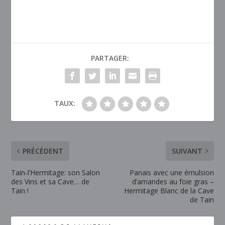
PARTAGER:
TAUX:
PRÉCÉDENT
SUIVANT
Tain-l’Hermitage: son Salon
Panais avec une émulsion
des Vins et sa Cave… de
d’amandes au foie gras –
Tain !
Hermitage Blanc de la Cave
de Tain