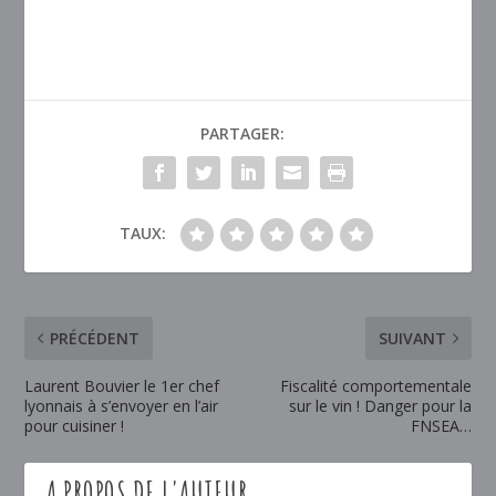
PARTAGER:
TAUX:
PRÉCÉDENT
SUIVANT
Laurent Bouvier le 1er chef
Fiscalité comportementale
lyonnais à s’envoyer en l’air
sur le vin ! Danger pour la
pour cuisiner !
FNSEA…
A PROPOS DE L'AUTEUR