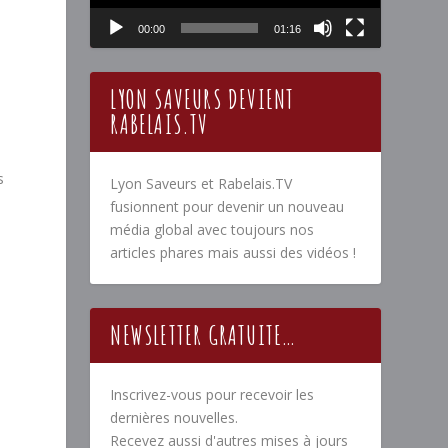
00:00
01:16
LYON SAVEURS DEVIENT
RABELAIS.TV
s
Lyon Saveurs et Rabelais.TV
fusionnent pour devenir un nouveau
média global avec toujours nos
articles phares mais aussi des vidéos !
NEWSLETTER GRATUITE…
Inscrivez-vous pour recevoir les
dernières nouvelles.
Recevez aussi d'autres mises à jours