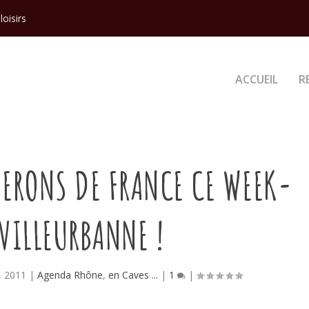
loisirs
ACCUEIL
R
NERONS DE FRANCE CE WEEK-
VILLEURBANNE !
, 2011
|
Agenda Rhône
,
en Caves ...
|
1
|