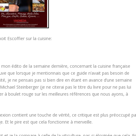
it Escoffier sur la cuisine:
e mon édito de la semaine dernière, concernant la cuisine française
rouve que lorsque je mentionnais que ce guide n’avait pas besoin de
cité, je ne pensais pas si bien dire en étant en avance d’une semaine
ichael Steinberger (je ne citerai pas le titre du livre pour ne pas lui
 tirer à boulet rouge sur les meilleures références que nous ayons, à
xion contient une touche de vérité, ce critique est plus préoccupé pa
e. Et le pire est que cela fonctionne à merveille.
 et je la compare à celle de la viticulture, pas si éloignée que cela. E