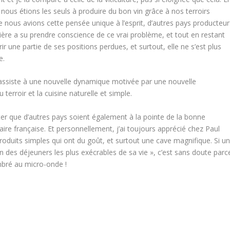
ous étions les seuls à produire du bon vin grâce à nos terroirs
e nous avions cette pensée unique à l’esprit, d’autres pays producteur
filière a su prendre conscience de ce vrai problème, et tout en restant
rir une partie de ses positions perdues, et surtout, elle ne s’est plus
e.
n assiste à une nouvelle dynamique motivée par une nouvelle
 terroir et la cuisine naturelle et simple.
pter que d’autres pays soient également à la pointe de la bonne
naire française. Et personnellement, j’ai toujours apprécié chez Paul
 produits simples qui ont du goût, et surtout une cave magnifique. Si u
un des déjeuners les plus exécrables de sa vie », c’est sans doute parc
mbré au micro-onde !