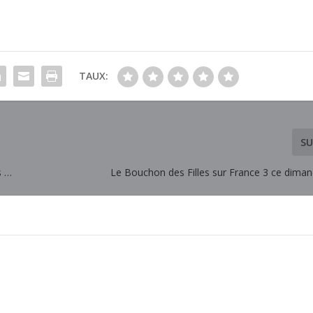
TAUX:
SU
s …
Le Bouchon des Filles sur France 3 ce dima