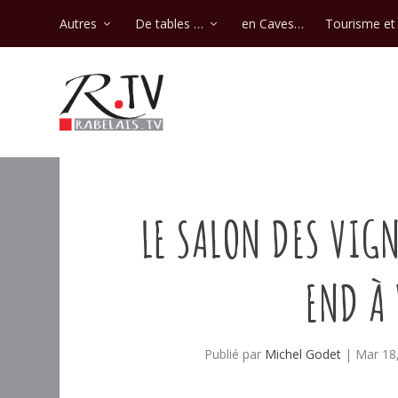
Autres
De tables …
en Caves…
Tourisme et 
LE SALON DES VIG
END À 
Publié par
Michel Godet
|
Mar 18