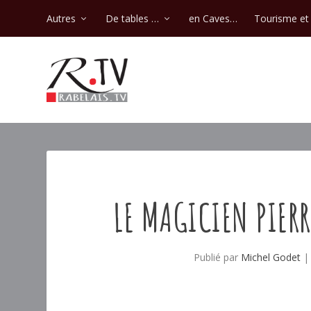
Autres
De tables …
en Caves…
Tourisme et 
LE MAGICIEN PIER
Publié par
Michel Godet