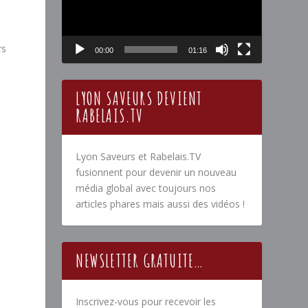
rs
00:00
01:16
LYON SAVEURS DEVIENT
RABELAIS.TV
Lyon Saveurs et Rabelais.TV
fusionnent pour devenir un nouveau
média global avec toujours nos
articles phares mais aussi des vidéos !
NEWSLETTER GRATUITE…
Inscrivez-vous pour recevoir les