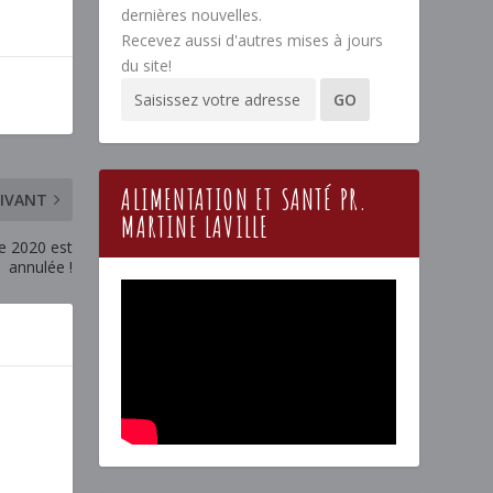
dernières nouvelles.
Recevez aussi d'autres mises à jours
du site!
ALIMENTATION ET SANTÉ PR.
IVANT
MARTINE LAVILLE
e 2020 est
annulée !