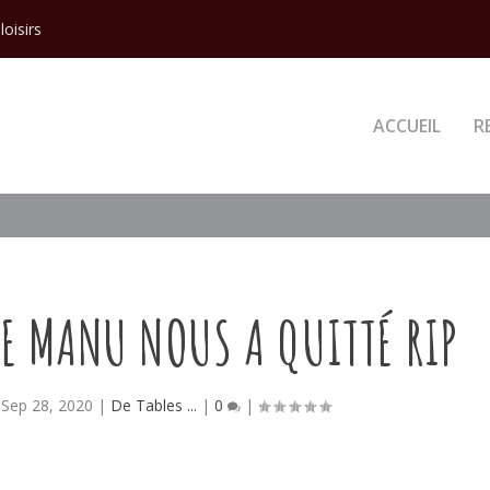
loisirs
ACCUEIL
R
RE MANU NOUS A QUITTÉ RIP
|
Sep 28, 2020
|
De Tables ...
|
0
|