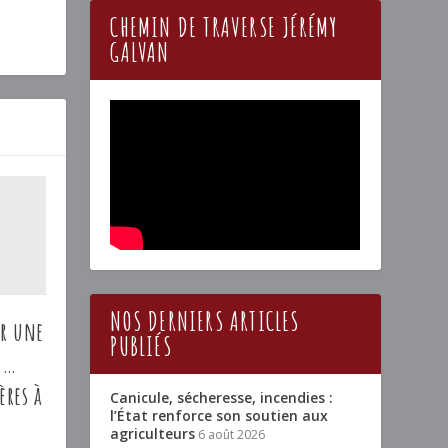
CHEMIN DE TRAVERSE JÉRÉMY
GALVAN
NOS DERNIERS ARTICLES
ur une
PUBLIÉS
A7…
ères à
Canicule, sécheresse, incendies :
l’État renforce son soutien aux
agriculteurs
6 août 2026