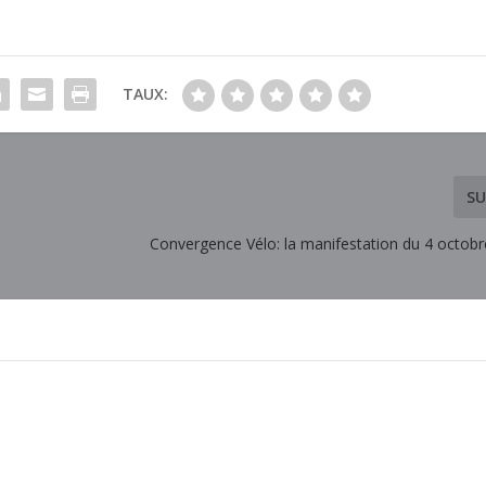
TAUX:
SU
e
Convergence Vélo: la manifestation du 4 octobr