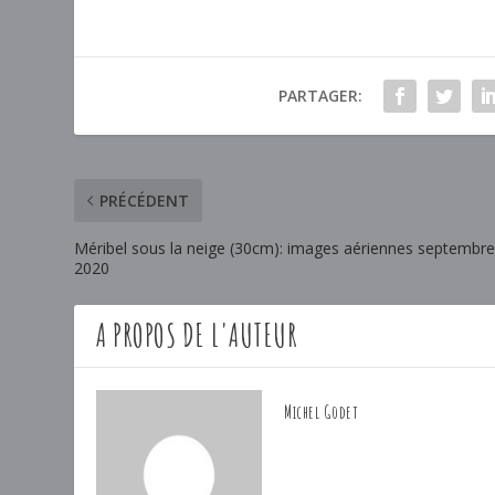
PARTAGER:
PRÉCÉDENT
Méribel sous la neige (30cm): images aériennes septembr
2020
A PROPOS DE L'AUTEUR
Michel Godet