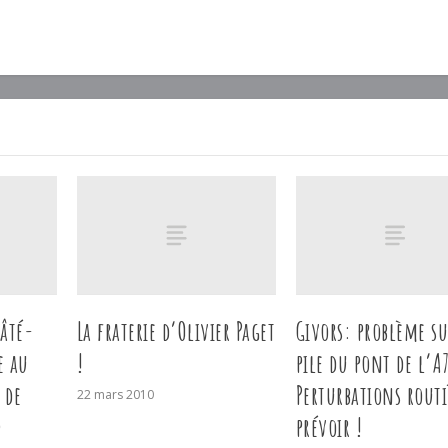
âté-
La fraterie d’Olivier Paget
Givors: problème s
e au
!
pile du pont de l’
 de
Perturbations routi
22 mars 2010
)
prévoir !