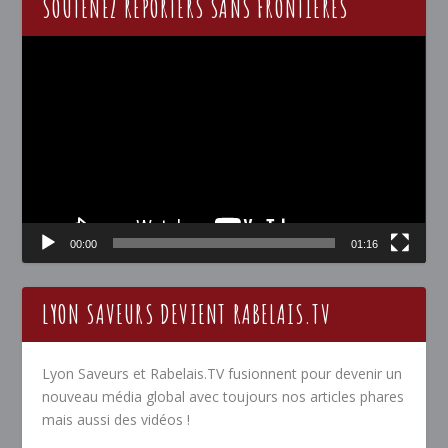
SOUTENEZ REPORTERS SANS FRONTIÈRES
Lecteur
vidéo
00:00
01:16
LYON SAVEURS DEVIENT RABELAIS.TV
Lyon Saveurs et Rabelais.TV fusionnent pour devenir un
nouveau média global avec toujours nos articles phares
mais aussi des vidéos !