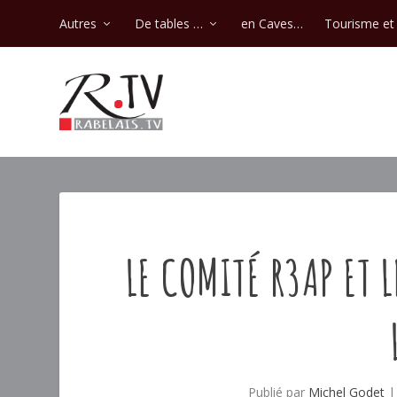
Autres
De tables …
en Caves…
Tourisme et 
LE COMITÉ R3AP ET 
Publié par
Michel Godet