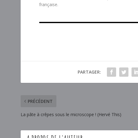
française.
PARTAGER:
PRÉCÉDENT
La pâte à crêpes sous le microscope ! (Hervé This)