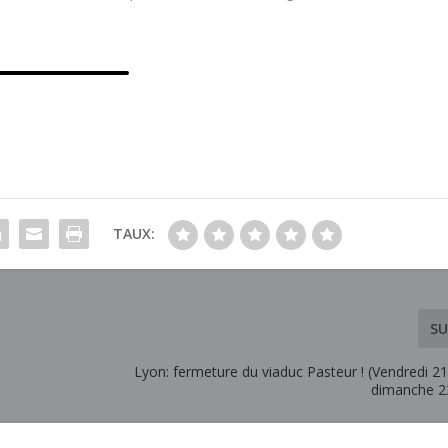
TAUX:
SU
Lyon: fermeture du viaduc Pasteur ! (Vendredi 2
dimanche 23