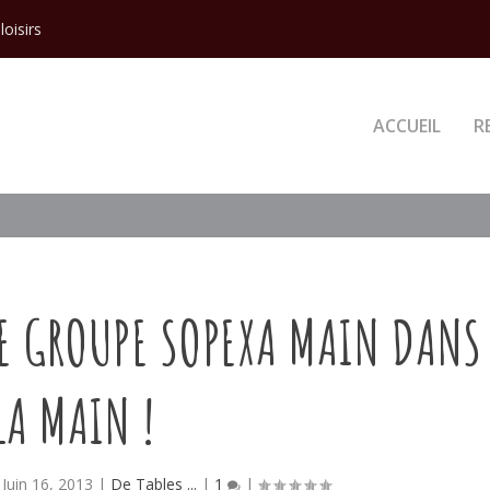
loisirs
ACCUEIL
R
LE GROUPE SOPEXA MAIN DANS
LA MAIN !
|
Juin 16, 2013
|
De Tables ...
|
1
|