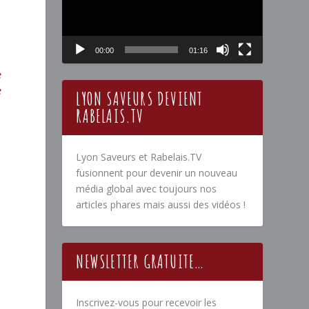
00:00
01:16
e
e
LYON SAVEURS DEVIENT
RABELAIS.TV
Lyon Saveurs et Rabelais.TV
fusionnent pour devenir un nouveau
e
média global avec toujours nos
articles phares mais aussi des vidéos !
NEWSLETTER GRATUITE…
Inscrivez-vous pour recevoir les