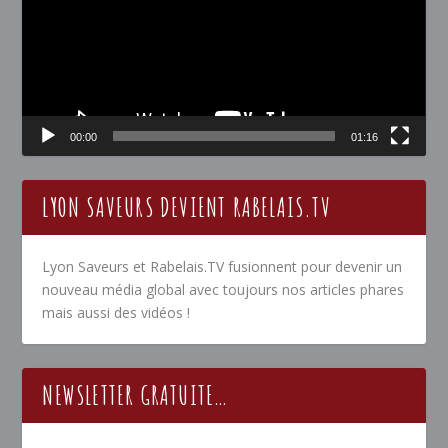
00:00
01:16
LYON SAVEURS DEVIENT RABELAIS.TV
Lyon Saveurs et Rabelais.TV fusionnent pour devenir un
nouveau média global avec toujours nos articles phares
mais aussi des vidéos !
NEWSLETTER GRATUITE…