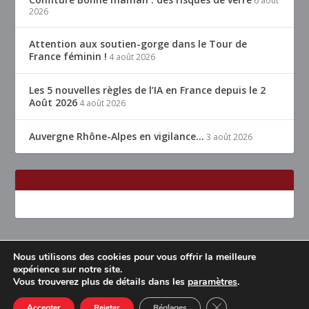
6 août
2026
Attention aux soutien-gorge dans le Tour de
France féminin !
4 août 2026
Les 5 nouvelles règles de l’IA en France depuis le 2
Août 2026
4 août 2026
Auvergne Rhône-Alpes en vigilance…
3 août 2026
Nous utilisons des cookies pour vous offrir la meilleure
Conçu par
| Propulsé par
Elegant Themes
WordPress
expérience sur notre site.
Vous trouverez plus de détails dans les
paramètres
.
Accueil
Restaurants Lyon & alentours
Mentions légales
Contact
CLOSE GDPR COOK
Accepter
Rejeter
Réglages