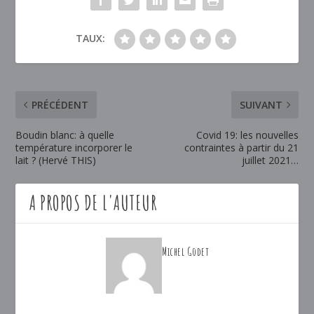
TAUX:
PRÉCÉDENT
SUIVANT
Boudin blanc: à quelle
Covid 19: les nouvelles
température incorporer le
contraintes à partir du 21
lait ? (Hervé THIS)
juillet 2021…
A PROPOS DE L'AUTEUR
Michel Godet