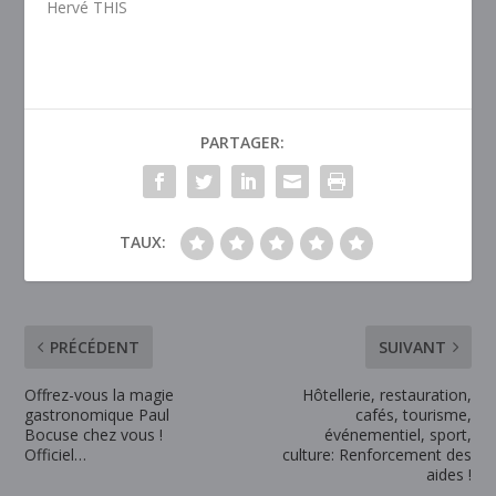
Hervé THIS
PARTAGER:
TAUX:
PRÉCÉDENT
SUIVANT
Offrez-vous la magie
Hôtellerie, restauration,
gastronomique Paul
cafés, tourisme,
Bocuse chez vous !
événementiel, sport,
Officiel…
culture: Renforcement des
aides !