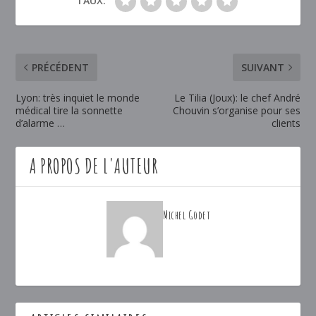
TAUX:
PRÉCÉDENT
SUIVANT
Lyon: très inquiet le monde
Le Tilia (Joux): le chef André
médical tire la sonnette
Chouvin s’organise pour ses
d’alarme …
clients
A PROPOS DE L'AUTEUR
Michel Godet