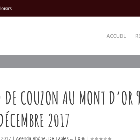
loisirs
ACCUEIL
R
 DE COUZON AU MONT D’OR 
DÉCEMBRE 2017
 2017
|
Agenda Rhône
,
De Tables ...
|
0
|