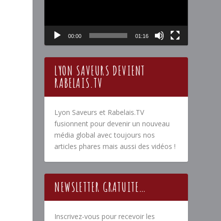
00:00
01:16
LYON SAVEURS DEVIENT
RABELAIS.TV
Lyon Saveurs et Rabelais.TV
fusionnent pour devenir un nouveau
média global avec toujours nos
articles phares mais aussi des vidéos !
NEWSLETTER GRATUITE…
Inscrivez-vous pour recevoir les