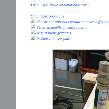
Lieu :
S.A.R. (salle d’animation rurale)
Salon Gastronomique
Plus de 50 exposants producteurs des différent
Venez en famille ou entre amis…
Dégustations gratuites
Restauration sur place