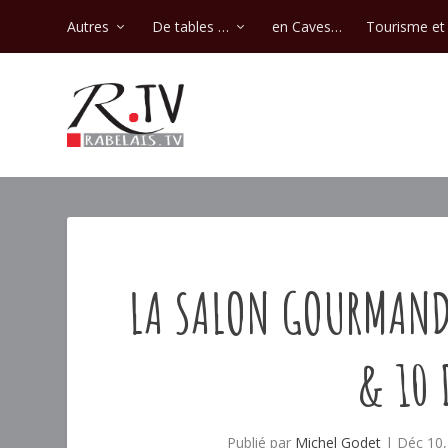
Autres
De tables …
en Caves…
Tourisme et 
LA SALON GOURMAND
& 10 
Publié par
Michel Godet
|
Déc 10,