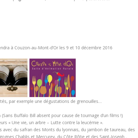
iendra à Couzon-au-Mont-d’Or les 9 et 10 décembre 2016
utés, par exemple une dégustations de grenouilles…
n (Sans Buffalo Bill absent pour cause de tournage d’un films !)
eurs « Une vie, un arbre – Lutte contre la leucémie ».
tés avec du safran des Monts du lyonnais, du jambon de taureau, des
gognes Chablis et Mercurey, du Côte Rôtie et des Saint-Joseph .