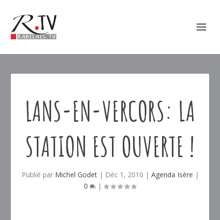
LANS-EN-VERCORS: LA
STATION EST OUVERTE !
Publié par
Michel Godet
|
Déc 1, 2010
|
Agenda Isère
|
0
|