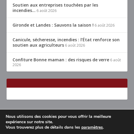
Soutien aux entreprises touchées par les
incendies…
6 août 2026
Gironde et Landes : Sauvons la saison !
6 août 2026
Canicule, sécheresse, incendies : l’État renforce son
soutien aux agriculteurs
6 août 2026
Confiture Bonne maman : des risques de verre
6 août
2026
Nous utilisons des cookies pour vous offrir la meilleure
Conçu par
| Propulsé par
Elegant Themes
WordPress
expérience sur notre site.
Vous trouverez plus de détails dans les
paramètres
.
Accueil
Restaurants Lyon & alentours
Mentions légales