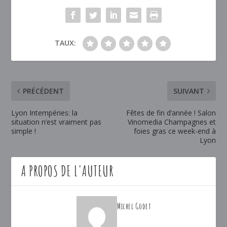
TAUX:
PRÉCÉDENT
SUIVANT
Lyon Intempéries: la
Fêtes de fin d’année ! Salon
situation n’est vraiment pas
Vinomedia Champagnes et
simple !
foies gras ce week-end à
Lyon
A PROPOS DE L'AUTEUR
Michel Godet