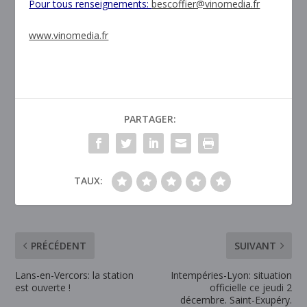
Pour tous renseignements:
bescoffier@vinomedia.fr
www.vinomedia.fr
PARTAGER:
TAUX:
PRÉCÉDENT
SUIVANT
Lans-en-Vercors: la station
Intempéries-Lyon: situation
est ouverte !
officielle ce jeudi 2
décembre. Saint-Exupéry.