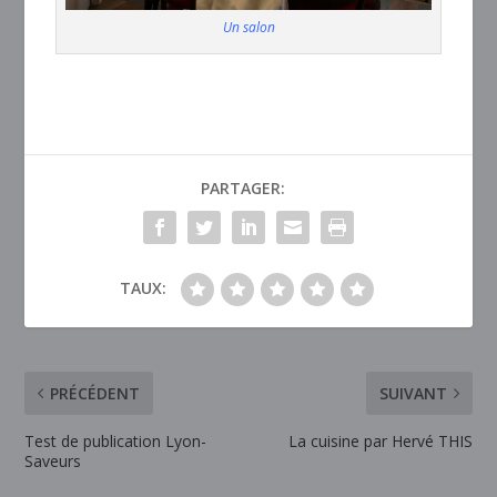
Un salon
PARTAGER:
TAUX:
PRÉCÉDENT
SUIVANT
Test de publication Lyon-
La cuisine par Hervé THIS
Saveurs