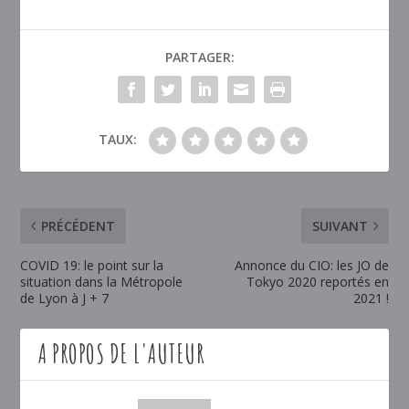
PARTAGER:
TAUX:
PRÉCÉDENT
SUIVANT
COVID 19: le point sur la
Annonce du CIO: les JO de
situation dans la Métropole
Tokyo 2020 reportés en
de Lyon à J + 7
2021 !
A PROPOS DE L'AUTEUR