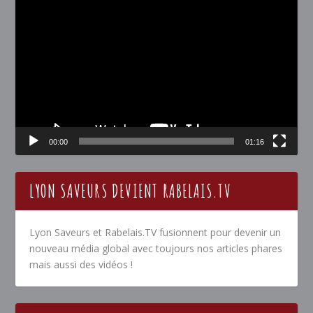
Lecteur
vidéo
00:00
01:16
LYON SAVEURS DEVIENT RABELAIS.TV
Lyon Saveurs et Rabelais.TV fusionnent pour devenir un
nouveau média global avec toujours nos articles phares
mais aussi des vidéos !