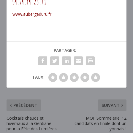
04.74.94.25.71
www.aubergeduru.fr
PARTAGER:
TAUX:
PRÉCÉDENT
SUIVANT
Cocktails chauds et
MOF Sommelerie: 12
hivernaux à la Gentiane
candidats en finale dont un
pour la Fête des Lumières
lyonnais !