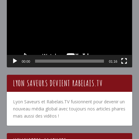
Lecteur
vidéo
00:00
01:16
LYON SAVEURS DEVIENT RABELAIS.TV
Lyon Saveurs et Rabelais.TV fusionnent pour devenir un
nouveau média global avec toujours nos articles phares
mais aussi des vidéos !