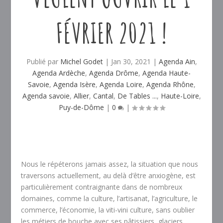
FÉVRIER 2021 !
Publié par
Michel Godet
|
Jan 30, 2021
|
Agenda Ain
,
Agenda Ardèche
,
Agenda Drôme
,
Agenda Haute-
Savoie
,
Agenda Isère
,
Agenda Loire
,
Agenda Rhône
,
Agenda savoie
,
Allier
,
Cantal
,
De Tables ...
,
Haute-Loire
,
Puy-de-Dôme
|
0
|
Nous le répéterons jamais assez, la situation que nous
traversons actuellement, au delà d’être anxiogène, est
particulièrement contraignante dans de nombreux
domaines, comme la culture, l’artisanat, l’agriculture, le
commerce, l’économie, la viti-vini culture, sans oublier
les métiers de bouche avec ses pâtissiers, glaciers,