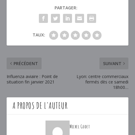
PARTAGER:
TAUX:
PRÉCÉDENT
SUIVANT
Influenza aviaire : Point de
Lyon: centre commerciaux
situation fin janvier 2021
fermés dès ce samedi
18h00…
A PROPOS DE L'AUTEUR
Michel Godet