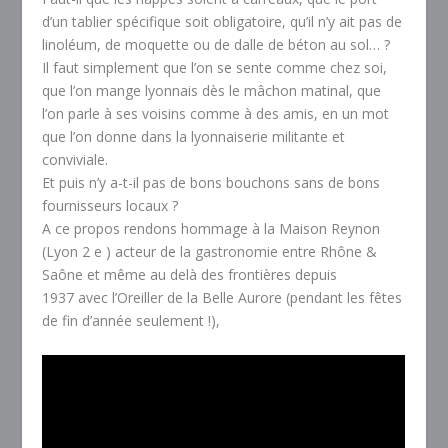
d’un tablier spécifique soit obligatoire, qu’il n’y ait pas de
linoléum, de moquette ou de dalle de béton au sol… ?
Il faut simplement que l’on se sente comme chez soi,
que l’on mange lyonnais dès le mâchon matinal, que
l’on parle à ses voisins comme à des amis, en un mot
que l’on donne dans la lyonnaiserie militante et
conviviale.
Et puis n’y a-t-il pas de bons bouchons sans de bons
fournisseurs locaux ?
A ce propos rendons hommage à la Maison Reynon
(Lyon 2 e ) acteur de la gastronomie entre Rhône &
Saône et même au delà des frontières depuis
1937 avec l’Oreiller de la Belle Aurore (pendant les fêtes
de fin d’année seulement !),