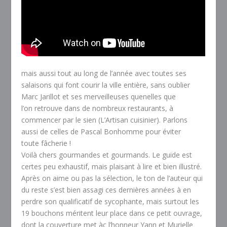
mais aussi tout au long de l’année avec toutes ses
salaisons qui font courir la ville entière, sans oublier
Marc Jarillot et ses merveilleuses quenelles que
l’on retrouve dans de nombreux restaurants, à
commencer par le sien (L’Artisan cuisinier). Parlons
aussi de celles de Pascal Bonhomme pour éviter
toute fâcherie !
Voilà chers gourmandes et gourmands. Le guide est
certes peu exhaustif, mais plaisant à lire et bien illustré.
Après on aime ou pas la sélection, le ton de l’auteur qui
du reste s’est bien assagi ces dernières années à en
perdre son qualificatif de sycophante, mais surtout les
19 bouchons méritent leur place dans ce petit ouvrage,
dont la couverture met àç l’honneur Yann et Murielle