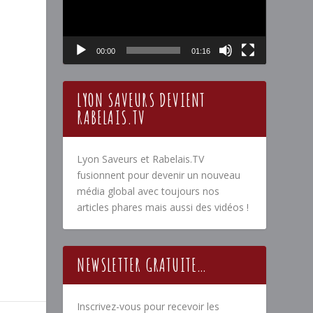
00:00
01:16
LYON SAVEURS DEVIENT
RABELAIS.TV
Lyon Saveurs et Rabelais.TV
fusionnent pour devenir un nouveau
média global avec toujours nos
articles phares mais aussi des vidéos !
NEWSLETTER GRATUITE…
Inscrivez-vous pour recevoir les