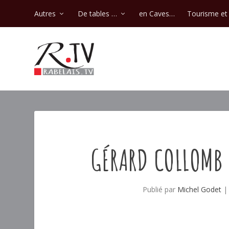
Autres
De tables …
en Caves…
Tourisme et 
GÉRARD COLLOMB 
Publié par
Michel Godet