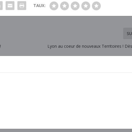
TAUX:
SU
!
Lyon au coeur de nouveaux Territoires ! Dès