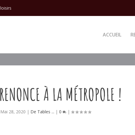
loisirs
ACCUEIL
R
RENONCE À LA MÉTROPOLE !
|
Mai 28, 2020
|
De Tables ...
|
0
|