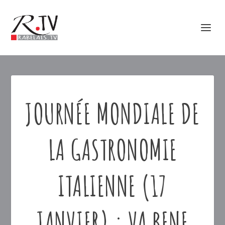
JOURNÉE MONDIALE DE
LA GASTRONOMIE
ITALIENNE (17
JANVIER) : VA BENE