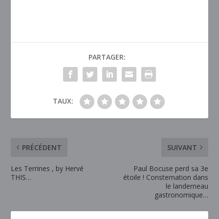
PARTAGER:
TAUX:
PRÉCÉDENT
SUIVANT
Les Terrines , by Hervé
Paul Bocuse perd sa 3e
THIS…
étoile ! Consternation dans
le landerneau
gastronomique…