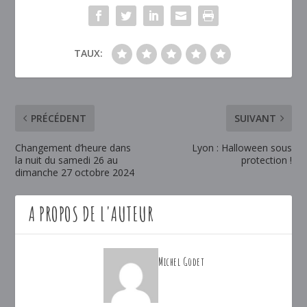
TAUX:
PRÉCÉDENT
SUIVANT
Changement d’heure dans
Lyon : Halloween sous
la nuit du samedi 26 au
protection !
dimanche 27 octobre 2024
A PROPOS DE L'AUTEUR
Michel Godet