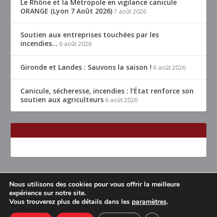
Le Rhône et la Métropole en vigilance canicule
ORANGE (Lyon 7 Août 2026)
7 août 2026
Soutien aux entreprises touchées par les
incendies…
6 août 2026
Gironde et Landes : Sauvons la saison !
6 août 2026
Canicule, sécheresse, incendies : l’État renforce son
soutien aux agriculteurs
6 août 2026
Nous utilisons des cookies pour vous offrir la meilleure
Conçu par
| Propulsé par
Elegant Themes
WordPress
expérience sur notre site.
Vous trouverez plus de détails dans les
paramètres
.
Accueil
Restaurants Lyon & alentours
Mentions légales
Contact