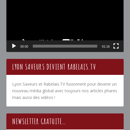
00:00
01:16
LYON SAVEURS DEVIENT RABELAIS.TV
Lyon Saveurs et Rabelais.TV fusionnent pour devenir un
nouveau média global avec toujours nos articles phares
mais aussi des vidéos !
NEWSLETTER GRATUITE…