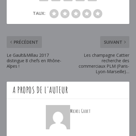
TAUX:
PRÉCÉDENT
SUIVANT
Le Gault&Millau 2017
Les champagne Cattier
distingue 8 chefs en Rhône-
recherche des
Alpes !
commerciaux PLM (Paris-
Lyon-Marseille)…
A PROPOS DE L'AUTEUR
Michel Godet