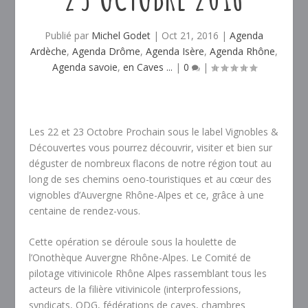
Publié par
Michel Godet
|
Oct 21, 2016
|
Agenda
Ardèche
,
Agenda Drôme
,
Agenda Isère
,
Agenda Rhône
,
Agenda savoie
,
en Caves ...
|
0
|
Les 22 et 23 Octobre Prochain sous le label Vignobles &
Découvertes vous pourrez découvrir, visiter et bien sur
déguster de nombreux flacons de notre région tout au
long de ses chemins oeno-touristiques et au cœur des
vignobles d’Auvergne Rhône-Alpes et ce, grâce à une
centaine de rendez-vous.
Cette opération se déroule sous la houlette de
l’Onothèque Auvergne Rhône-Alpes. Le Comité de
pilotage vitivinicole Rhône Alpes rassemblant tous les
acteurs de la filière vitivinicole (interprofessions,
syndicats, ODG, fédérations de caves, chambres