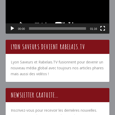
00:00
01:16
LYON SAVEURS DEVIENT RABELAIS.TV
Lyon Saveurs et Rabelais.TV fusionnent pour devenir un
nouveau média global avec toujours nos articles phares
mais aussi des vidéos !
NEWSLETTER GRATUITE…
Inscrivez-vous pour recevoir les dernières nouvelles.