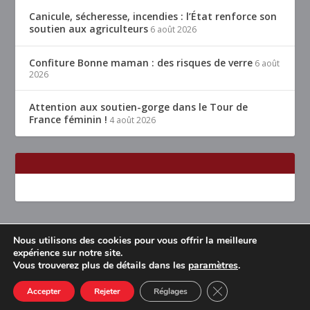
Canicule, sécheresse, incendies : l’État renforce son
soutien aux agriculteurs
6 août 2026
Confiture Bonne maman : des risques de verre
6 août
2026
Attention aux soutien-gorge dans le Tour de
France féminin !
4 août 2026
Nous utilisons des cookies pour vous offrir la meilleure
Conçu par
| Propulsé par
Elegant Themes
WordPress
expérience sur notre site.
Vous trouverez plus de détails dans les
paramètres
.
Accueil
Restaurants Lyon & alentours
Mentions légales
Contact
CLOSE GDPR COOK
Accepter
Rejeter
Réglages