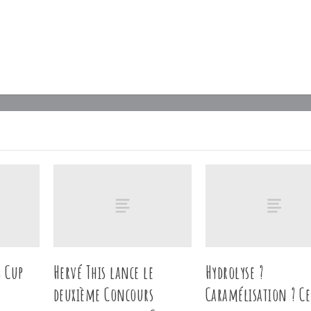
g Cup
Hervé This lance le
Hydrolyse ?
deuxième Concours
Caramélisation ? C