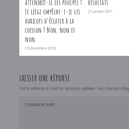
attendrit-il les poulpes ?
résultats
Le liège empêche-t-il les
23 janvier 2011
haricots d’éclater à la
cuisson ? Non, non et
non
19 décembre 2019
LAISSER UNE RÉPONSE
Votre adresse e-mail ne sera pas publiée.
Les champs oblig