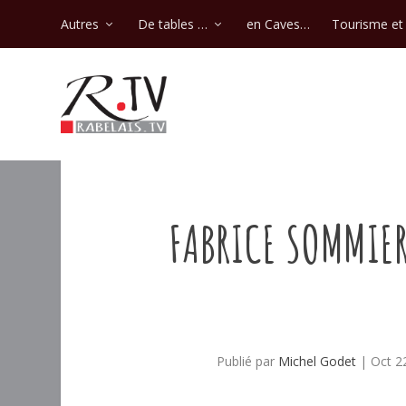
Autres
De tables …
en Caves…
Tourisme et 
FABRICE SOMMIER
Publié par
Michel Godet
|
Oct 2