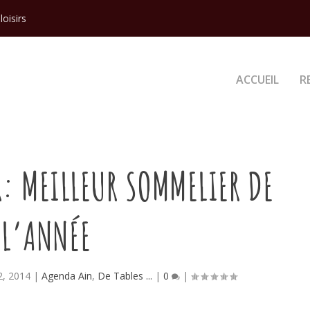
loisirs
ACCUEIL
R
: MEILLEUR SOMMELIER DE
L’ANNÉE
2, 2014
|
Agenda Ain
,
De Tables ...
|
0
|