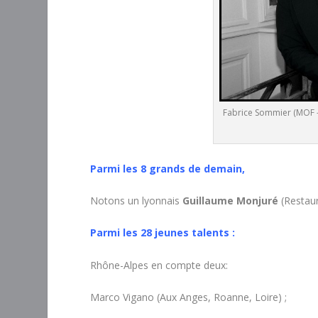
Fabrice Sommier (MOF - 
Parmi les 8 grands de demain,
Notons un lyonnais
Guillaume Monjuré
(Restau
Parmi les 28 jeunes talents :
Rhône-Alpes en compte deux:
Marco Vigano (Aux Anges, Roanne, Loire) ;