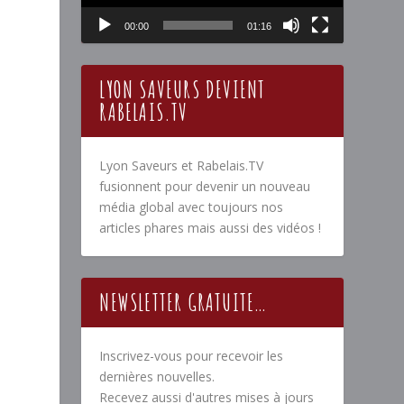
00:00
01:16
LYON SAVEURS DEVIENT
RABELAIS.TV
Lyon Saveurs et Rabelais.TV
fusionnent pour devenir un nouveau
média global avec toujours nos
articles phares mais aussi des vidéos !
NEWSLETTER GRATUITE…
Inscrivez-vous pour recevoir les
dernières nouvelles.
Recevez aussi d'autres mises à jours