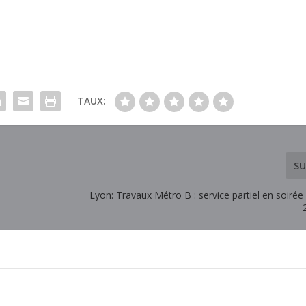
TAUX:
SU
Lyon: Travaux Métro B : service partiel en soirée 