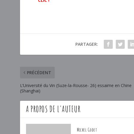
CLIC !
PARTAGER:
PRÉCÉDENT
L’Université du Vin (Suze-la-Rousse- 26) essaime en Chine
(Shanghai)
A PROPOS DE L'AUTEUR
Michel Godet