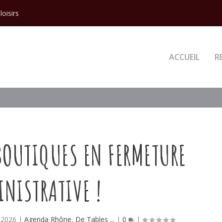
loisirs
ACCUEIL
R
BOUTIQUES EN FERMETURE
NISTRATIVE !
 2026
|
Agenda Rhône
,
De Tables ...
|
0
|