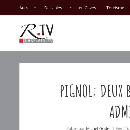
Autres
De tables …
en Caves…
Tourisme et 
PIGNOL: DEUX 
ADMI
Publié par
Michel Godet
|
Fév 25,