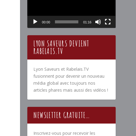
00:00
01:16
LYON SAVEURS DEVIENT
RABELAIS.TV
Lyon Saveurs et Rabelais.TV
fusionnent pour devenir un nouveau
média global avec toujours nos
articles phares mais aussi des vidéos !
NEWSLETTER GRATUITE…
Inscrivez-vous pour recevoir les