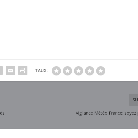
TAUX:
SU
nds
Vigilance Météo France: soyez