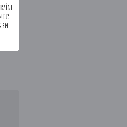
traîne
ntifs
s en