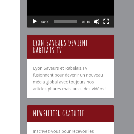
00:00
01:16
LYON SAVEURS DEVIENT
RABELAIS.TV
Lyon Saveurs et Rabelais.TV
fusionnent pour devenir un nouveau
média global avec toujours nos
articles phares mais aussi des vidéos !
NEWSLETTER GRATUITE…
Inscrivez-vous pour recevoir les