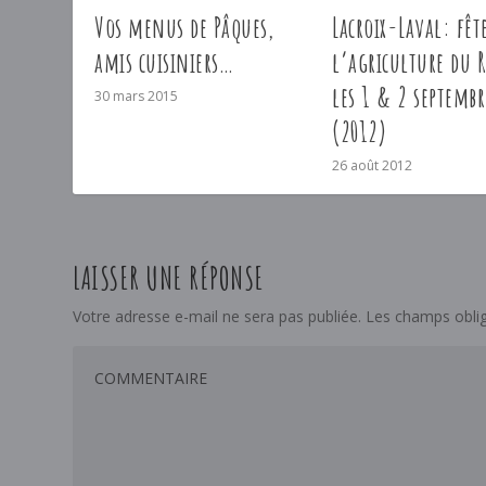
Vos menus de Pâques,
Lacroix-Laval: fêt
amis cuisiniers…
l’agriculture du 
les 1 & 2 septembr
30 mars 2015
(2012)
26 août 2012
LAISSER UNE RÉPONSE
Votre adresse e-mail ne sera pas publiée.
Les champs oblig