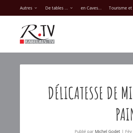
Autres
De tables …
en Caves…
Tourisme et 
DÉLICATESSE DE MI
PAI
Publié par
Michel Godet
|
Fév