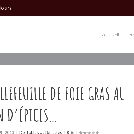
loisirs
ACCUEIL
R
LLEFEUILLE DE FOIE GRAS AU
N D’ÉPICES…
 9, 2013
|
De Tables ...
,
Recettes
|
0
|