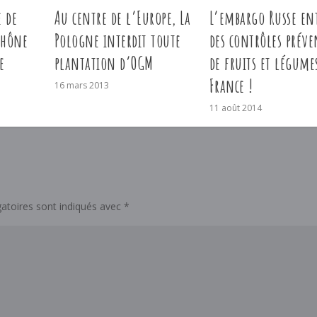
e de
Au centre de l’Europe, La
L’embargo Russe en
Rhône
Pologne interdit toute
des contrôles préve
e
plantation d’OGM
de fruits et légume
France !
16 mars 2013
11 août 2014
atoires sont indiqués avec
*