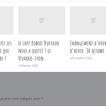
fit les
Le chef Robert Duffaud
Changement d’heu
t qui
nous a quitté ! le
d’hiver: 30 octobre
ds !
Vivarais-Lyon
26 octobre 2022
14 février 2025
atoires sont indiqués avec
*