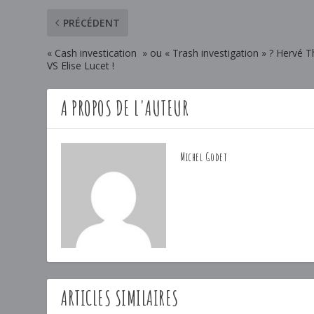
PRÉCÉDENT
« Cash investication » ou « Trash investigation » ? Hervé T
VS Elise Lucet !
A PROPOS DE L'AUTEUR
Michel Godet
ARTICLES SIMILAIRES