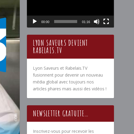
00:00
01:16
LYON SAVEURS DEVIENT
RABELAIS.TV
Lyon Saveurs et Rabelais.TV
fusionnent pour devenir un nouveau
média global avec toujours nos
articles phares mais aussi des vidéos !
NEWSLETTER GRATUITE…
Inscrivez-vous pour recevoir les