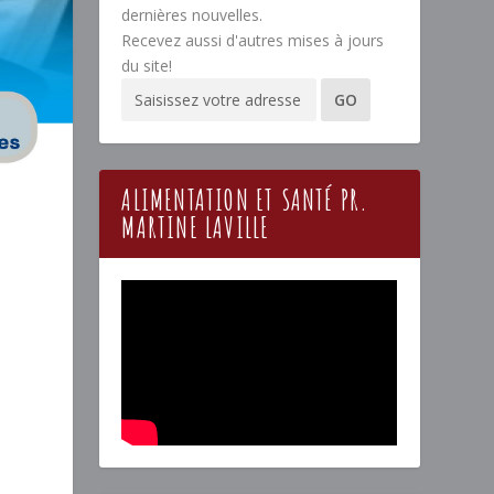
dernières nouvelles.
Recevez aussi d'autres mises à jours
du site!
ALIMENTATION ET SANTÉ PR.
MARTINE LAVILLE