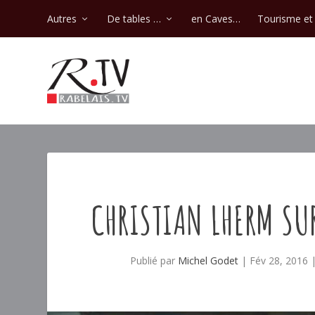
Autres
De tables …
en Caves…
Tourisme et 
CHRISTIAN LHERM SU
Publié par
Michel Godet
|
Fév 28, 2016