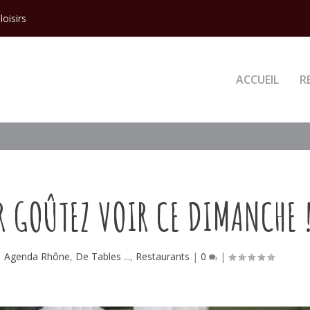
loisirs
ACCUEIL
R
R GOÛTEZ VOIR CE DIMANCHE 
|
Agenda Rhône
,
De Tables ...
,
Restaurants
|
0
|