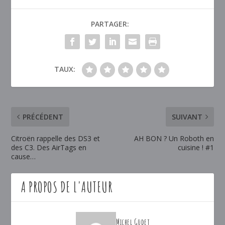
PARTAGER:
TAUX:
PRÉCÉDENT
SUIVANT
Citroën rappelle des DS3 et
AH BON ? Un Roboth en
des C3. Des AirTags en
cuisine ! #1
cause…
A PROPOS DE L'AUTEUR
Michel Godet