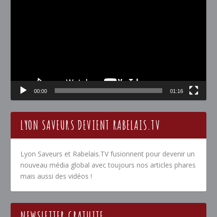
vidéo
00:00
01:16
LYON SAVEURS DEVIENT RABELAIS.TV
Lyon Saveurs et Rabelais.TV fusionnent pour devenir un
nouveau média global avec toujours nos articles phares
mais aussi des vidéos !
NEWSLETTER GRATUITE…