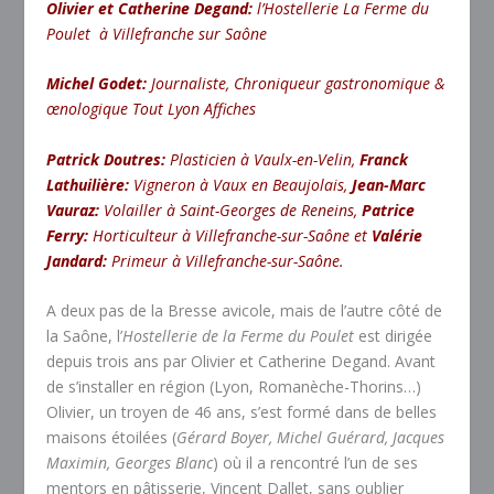
Olivier et Catherine Degand:
l’Hostellerie La Ferme du
Poulet à Villefranche sur Saône
Michel Godet:
Journaliste, Chroniqueur gastronomique &
œnologique Tout Lyon Affiches
Patrick Doutres:
Plasticien à Vaulx-en-Velin,
Franck
Lathuilière:
Vigneron à Vaux en Beaujolais,
Jean-Marc
Vauraz:
Volailler à Saint-Georges de Reneins,
Patrice
Ferry:
Horticulteur à Villefranche-sur-Saône et
Valérie
Jandard:
Primeur à Villefranche-sur-Saône.
A deux pas de la Bresse avicole, mais de l’autre côté de
la Saône, l’
Hostellerie de la Ferme du Poulet
est dirigée
depuis trois ans par Olivier et Catherine Degand. Avant
de s’installer en région (Lyon, Romanèche-Thorins…)
Olivier, un troyen de 46 ans, s’est formé dans de belles
maisons étoilées (
Gérard Boyer, Michel Guérard, Jacques
Maximin, Georges Blanc
) où il a rencontré l’un de ses
mentors en pâtisserie, Vincent Dallet, sans oublier