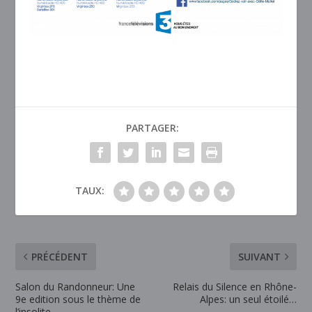
PARTAGER:
TAUX:
PRÉCÉDENT
SUIVANT
Salon du Randonneur: Une
Relais du Silence en Rhône-
9e edition sous le thème de
Alpes: un seul étoilé…
l’insolite