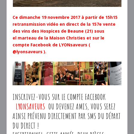
Ce dimanche 19 novembre 2017 à partir de 15h15
retransmission vidéo en direct de la 157e vente
des vins des Hospices de Beaune (21) sous
el marteau de la Maison Christies et sur le
compte Facebook de LYONsaveurs (
@lyonsaveurs ).
INSCRIVEZ-VOUS SUR LE COMPTE FACEBOOK
LYONSAVEURS
OU DEVENEZ AMIS, VOUS SEREZ
AINSI PRÉVENU DIRECTEMENT PAR SMS DU DÉPART
DU DIRECT !