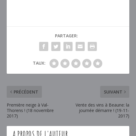
PARTAGER:
TAUX:
PRÉCÉDENT
SUIVANT
Première neige à Val-
Vente des vins à Beaune: la
Thorens ! (18 novembre
journée démarre ! (19-11-
2017)
2017)
A PROPOS DE L'AUTEUR