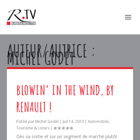
AUTEUR/AUTRICE :
MICHEL GODET
BLOWIN’ IN THE WIND, BY
RENAULT !
Publié par
Michel Godet
|
Juil 14, 2010
|
Automobile
,
Tourisme & Loisirs
|
Dès sa sortie et sur un segment de marché plutôt