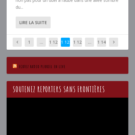
non pas pour un duel à l’aube dans une allée sombre
du...
LIRE LA SUITE
1
…
1 12
1 121
1 12
…
1 14
0
2
6
ECOTEZ RADIO PLURIEL EN LIVE
SOUTENEZ REPORTERS SANS FRONTIÈRES
Lecteur
vidéo