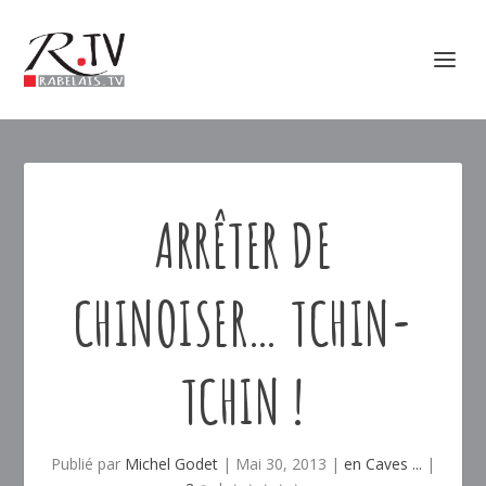
ARRÊTER DE
CHINOISER… TCHIN-
TCHIN !
Publié par
Michel Godet
|
Mai 30, 2013
|
en Caves ...
|