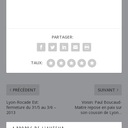
PARTAGER:
TAUX:
PRÉCÉDENT
SUIVANT
Lyon-Rocade Est:
Voisin: Paul Boucaud-
fermeture du 31/5 au 3/6 –
Maitre repose en paix sur
2013
son coussin de Lyon…