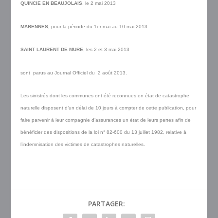
QUINCIE EN BEAUJOLAIS
, le 2 mai 2013
MARENNES,
pour la période du 1er mai au 10 mai 2013
SAINT LAURENT DE MURE
, les 2 et 3 mai 2013
sont parus au Journal Officiel du 2 août 2013.
Les sinistrés dont les communes ont été reconnues en état de catastrophe
naturelle disposent d’un délai de 10 jours à compter de cette publication, pour
faire parvenir à leur compagnie d’assurances un état de leurs pertes afin de
bénéficier des dispositions de la loi n° 82-600 du 13 juillet 1982, relative à
l’indemnisation des victimes de catastrophes naturelles.
PARTAGER: