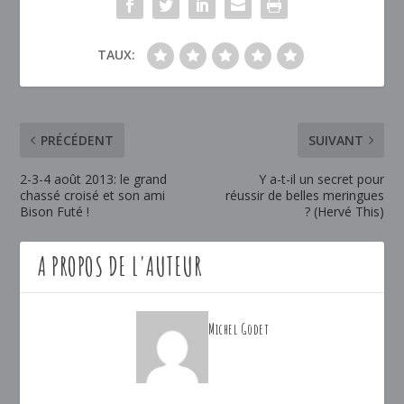
TAUX:
PRÉCÉDENT
SUIVANT
2-3-4 août 2013: le grand
Y a-t-il un secret pour
chassé croisé et son ami
réussir de belles meringues
Bison Futé !
? (Hervé This)
A PROPOS DE L'AUTEUR
Michel Godet