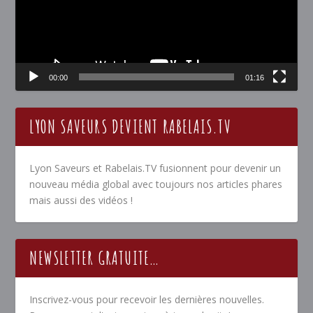
00:00
01:16
LYON SAVEURS DEVIENT RABELAIS.TV
Lyon Saveurs et Rabelais.TV fusionnent pour devenir un
nouveau média global avec toujours nos articles phares
mais aussi des vidéos !
NEWSLETTER GRATUITE…
Inscrivez-vous pour recevoir les dernières nouvelles.