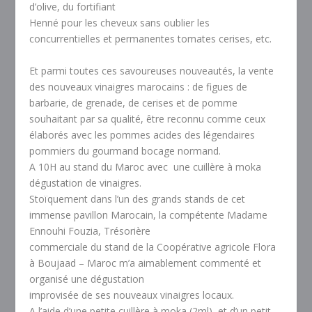
d’olive, du fortifiant
Henné pour les cheveux sans oublier les
concurrentielles et permanentes tomates cerises, etc.
Et parmi toutes ces savoureuses nouveautés, la vente
des nouveaux vinaigres marocains : de figues de
barbarie, de grenade, de cerises et de pomme
souhaitant par sa qualité, être reconnu comme ceux
élaborés avec les pommes acides des légendaires
pommiers du gourmand bocage normand.
A 10H au stand du Maroc avec une cuillère à moka
dégustation de vinaigres.
Stoïquement dans l’un des grands stands de cet
immense pavillon Marocain, la compétente Madame
Ennouhi Fouzia, Trésorière
commerciale du stand de la Coopérative agricole Flora
à Boujaad – Maroc m’a aimablement commenté et
organisé une dégustation
improvisée de ses nouveaux vinaigres locaux.
A l’aide d’une petite cuillère à moka (2ml), et d’un petit