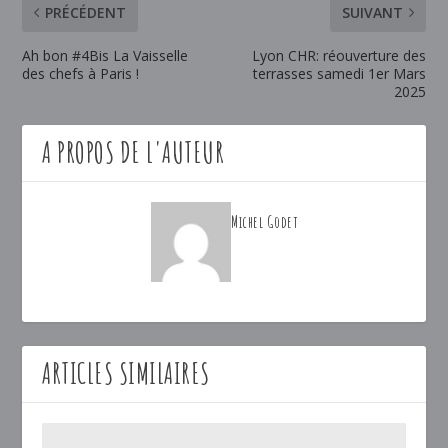
PRÉCÉDENT
SUIVANT
Ah bon #4Bis La Vaisselle
Lyon CHR: réouverture des
des chefs à Paris !
terrasses samedi 1er Mars
2025
A PROPOS DE L'AUTEUR
Michel Godet
ARTICLES SIMILAIRES