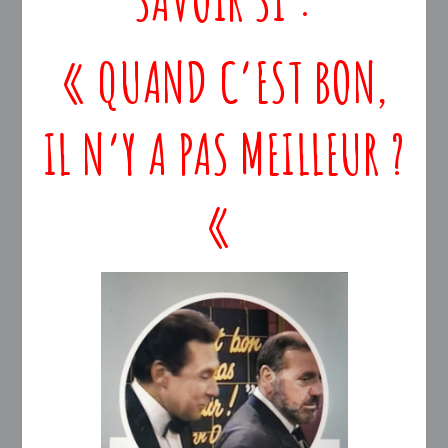
« QUAND C’EST BON,
IL N’Y A PAS MEILLEUR ?
«