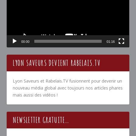
00:00
01:16
LYON SAVEURS DEVIENT RABELAIS.TV
Lyon Saveurs et Rabelais.TV fusionnent pour devenir un
nouveau média global avec toujours nos articles phares
mais aussi des vidéos !
NEWSLETTER GRATUITE…