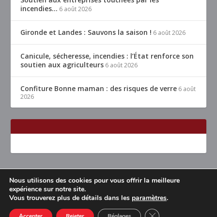
incendies…
6 août 2026
Gironde et Landes : Sauvons la saison !
6 août 2026
Canicule, sécheresse, incendies : l’État renforce son
soutien aux agriculteurs
6 août 2026
Confiture Bonne maman : des risques de verre
6 août
2026
Nous utilisons des cookies pour vous offrir la meilleure
Conçu par
| Propulsé par
Elegant Themes
WordPress
expérience sur notre site.
Vous trouverez plus de détails dans les
paramètres
.
Accueil
Restaurants Lyon & alentours
Mentions légales
Contact
CLOSE GDPR COOK
Accepter
Rejeter
Réglages