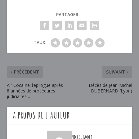
PARTAGER:
TAUX:
PRÉCÉDENT
SUIVANT
Air Cocaïne: l’épilogue après
Décès de Jean-Michel
8 années de procédures
DUBERNARD (Lyon)
judiciaires…
A PROPOS DE L'AUTEUR
Michel Godet