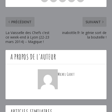
PRÉCÉDENT
SUIVANT
La Vaisselle des Chefs c’est
inabottle.fr: le génie sort de
ce week-end à Lyon (22-23
la bouteille !
mars 2014) – Magique !
A PROPOS DE L'AUTEUR
Michel Godet