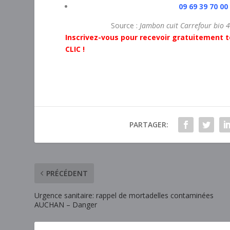
09 69 39 70 00
Source :
Jambon cuit Carrefour bio 
Inscrivez-vous pour recevoir gratuitement t
CLIC !
PARTAGER:
PRÉCÉDENT
Urgence sanitaire: rappel de mortadelles contaminées
AUCHAN – Danger