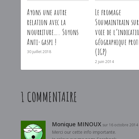
Ayons une autre
Le fromage
relation avec la
Soumaintrain sur
nourriture…. Soyons
voie de l’indicati
Anti-gaspi !
géographique prot
(IGP)
30 juillet 2018
2 juin 2014
1 COMMENTAIRE
Monique MINOUX
sur 16 octobre 2014
Merci our cette info importante.