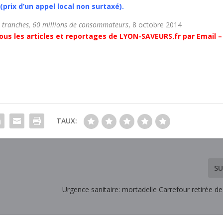
 (prix d’un appel local non surtaxé).
4 tranches, 60 millions de consommateurs
, 8 octobre 2014
ous les articles et reportages de LYON-SAVEURS.fr par Email –
TAUX:
SU
Urgence sanitaire: mortadelle Carrefour retirée de