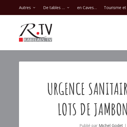
Autres
De tables …
en Caves…
Tourisme et 
URGENCE SANITAIR
LOTS DE JAMBO
Publié par
Michel Godet