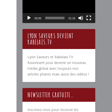
00:00
01:16
LYON SAVEURS DEVIENT
RABELAIS.TV
Lyon Saveurs et Rabelais.TV
fusionnent pour devenir un nouveau
média global avec toujours nos
articles phares mais aussi des vidéos !
NEWSLETTER GRATUITE…
Inscrivez-vous pour recevoir les