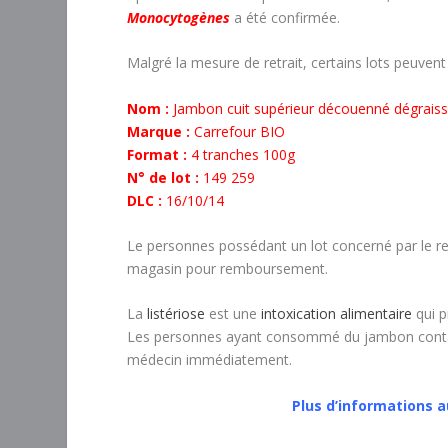
Monocytogènes
a été confirmée.
Malgré la mesure de retrait, certains lots peuvent
Nom :
Jambon cuit supérieur découenné dégraissé 
Marque :
Carrefour BIO
Format :
4 tranches 100g
N° de lot :
149 259
DLC :
16/10/14
Le personnes possédant un lot concerné par le ret
magasin pour remboursement.
La
listériose
est une
intoxication alimentaire
qui p
Les personnes ayant consommé du jambon contam
médecin immédiatement.
Plus d’informations 