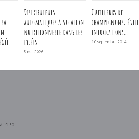
Distributeurs
Cueilleurs de
 la
automatiques à vocation
champignons: évite
on
nutritionnelle dans les
intoxications…
égée
lycées
10 septembre 2014
5 mai 2026
 à 19h50