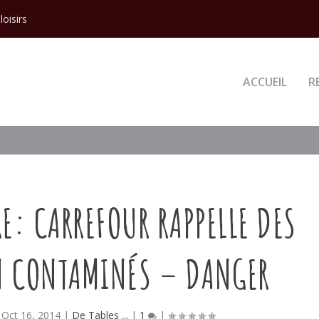
loisirs
ACCUEIL
R
E: CARREFOUR RAPPELLE DES
N CONTAMINÉS – DANGER
|
Oct 16, 2014
|
De Tables ...
|
1
|