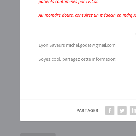
patients contaminés par l’E.Coli.
Au moindre doute, consultez un médecin en indiqu
Lyon Saveurs michel.godet@gmail.com
Soyez cool, partagez cette information:
PARTAGER: