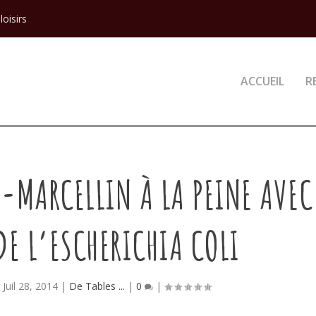
loisirs
ACCUEIL
R
-MARCELLIN À LA PEINE AVEC
DE L’ESCHERICHIA COLI
|
Juil 28, 2014
|
De Tables ...
|
0
|