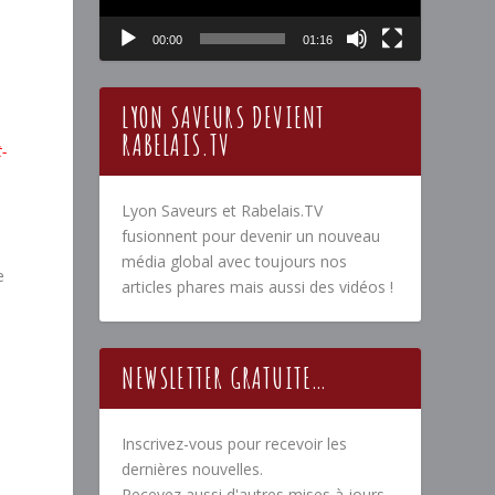
00:00
01:16
LYON SAVEURS DEVIENT
RABELAIS.TV
t-
Lyon Saveurs et Rabelais.TV
fusionnent pour devenir un nouveau
média global avec toujours nos
e
articles phares mais aussi des vidéos !
NEWSLETTER GRATUITE…
Inscrivez-vous pour recevoir les
dernières nouvelles.
Recevez aussi d'autres mises à jours