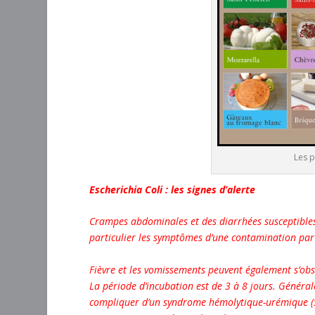
Les p
Escherichia Coli : les signes d’alerte
Crampes abdominales et des diarrhées susceptibles 
particulier les symptômes d’une contamination par 
Fièvre et les vomissements peuvent également s’obs
La période d’incubation est de 3 à 8 jours. Général
compliquer d’un syndrome hémolytique-urémique (SH