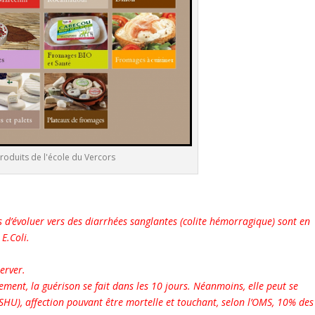
roduits de l'école du Vercors
d’évoluer vers des diarrhées sanglantes (colite hémorragique)
sont en
E.Coli.
erver.
ement, la guérison se fait dans les 10 jours. Néanmoins, elle peut se
U), affection pouvant être mortelle et touchant, selon l’OMS, 10% des