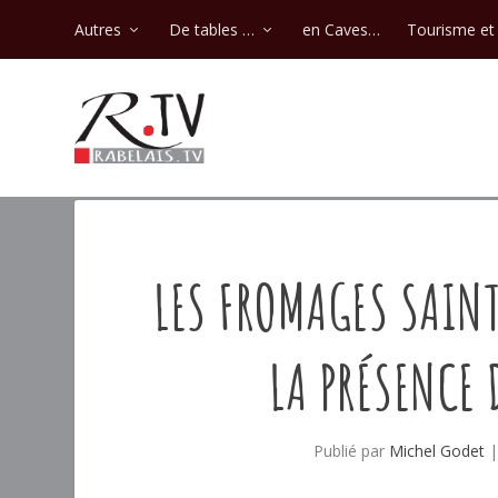
Autres
De tables …
en Caves…
Tourisme et 
LES FROMAGES SAINT
LA PRÉSENCE 
Publié par
Michel Godet