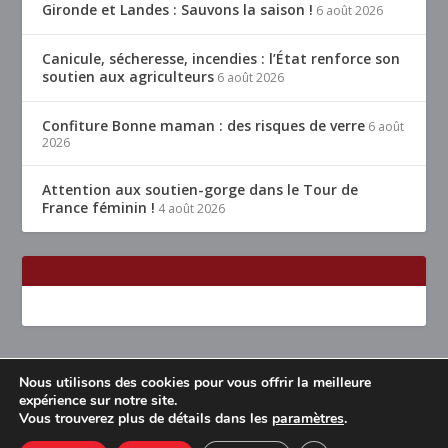
Gironde et Landes : Sauvons la saison !
6 août 2026
Canicule, sécheresse, incendies : l’État renforce son
soutien aux agriculteurs
6 août 2026
Confiture Bonne maman : des risques de verre
6 août
2026
Attention aux soutien-gorge dans le Tour de
France féminin !
4 août 2026
Nous utilisons des cookies pour vous offrir la meilleure
Conçu par
| Propulsé par
Elegant Themes
WordPress
expérience sur notre site.
Vous trouverez plus de détails dans les
paramètres
.
Accueil
Restaurants Lyon & alentours
Mentions légales
Contact