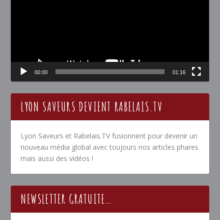
00:00
01:16
LYON SAVEURS DEVIENT RABELAIS.TV
Lyon Saveurs et Rabelais.TV fusionnent pour devenir un
nouveau média global avec toujours nos articles phares
mais aussi des vidéos !
NEWSLETTER GRATUITE…