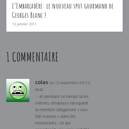
L’Embarcadère: le nouveau spot gourmand de
Georges Blanc !
12 janvier 2011
1 COMMENTAIRE
colas
sur 13 septembre 2013 à
8h42
… et pendant ce temps là les
mêmes sénateurs retoquent
la mention obligatoire « non
fait maison » dans les
restaurants ; ce qui