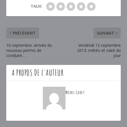
TAUX:
PRÉCÉDENT
SUIVANT
16 septembre: arrivée du
Vendredi 13 septembre
nouveau permis de
2013: météo et saint du
conduire…
jour
A PROPOS DE L'AUTEUR
Michel Godet