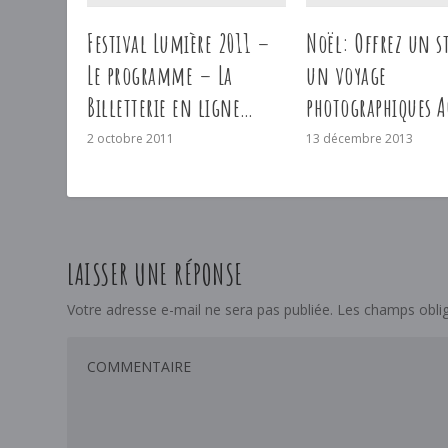
Festival Lumière 2011 –
Noël: Offrez un s
Le programme – La
un voyage
Billetterie en ligne…
photographiques A
2 octobre 2011
13 décembre 2013
LAISSER UNE RÉPONSE
Votre adresse e-mail ne sera pas publiée.
Les champs oblig