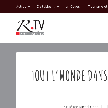
Autres
De tables …
en Caves…
Tourisme et 
TOUT L’MONDE DANSE
Publié par
Michel Godet
|
Ju