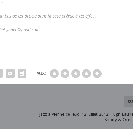
us.
u bas de cet article dans la case prévue à cet effet…
ichel.godet@gmail.com
TAUX:
SU
Jazz à Vienne ce jeudi 12 juillet 2012: Hugh Laur
Shorty & Ocea