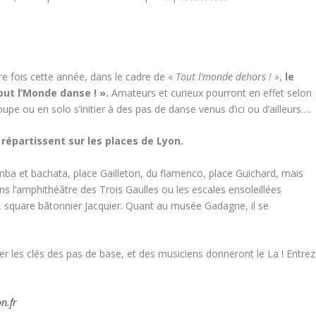
re fois cette année, dans le cadre de «
Tout l’monde dehors !
»,
le
out l’Monde danse ! ».
Amateurs et curieux pourront en effet selon
upe ou en solo s’initier à des pas de danse venus d’ici ou d’ailleurs….
 répartissent sur les places de Lyon.
umba et bachata, place Gailleton, du flamenco, place Guichard, mais
s l’amphithéâtre des Trois Gaulles ou les escales ensoleillées
, square bâtonnier Jacquier. Quant au musée Gadagne, il se
r les clés des pas de base, et des musiciens donneront le La ! Entrez
n.fr