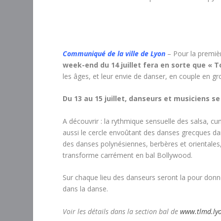
Communiqué de la ville de Lyon
– Pour la premiè
week-end du 14 juillet fera en sorte que « T
les âges, et leur envie de danser, en couple en gro
Du 13 au 15 juillet, danseurs et musiciens se
A découvrir : la rythmique sensuelle des salsa, c
aussi le cercle envoûtant des danses grecques dan
des danses polynésiennes, berbères et orientales
transforme carrément en bal Bollywood.
Sur chaque lieu des danseurs seront la pour donne
dans la danse.
Voir les détails dans la section bal de
www.tlmd.lyo