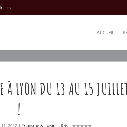
loisirs
ACCUEIL
R
 À LYON DU 13 AU 15 JUILLE
!
il 11, 2012
|
Tourisme & Loisirs
|
0
|