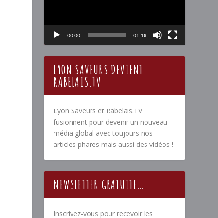
00:00
01:16
LYON SAVEURS DEVIENT
RABELAIS.TV
Lyon Saveurs et Rabelais.TV
fusionnent pour devenir un nouveau
média global avec toujours nos
articles phares mais aussi des vidéos !
NEWSLETTER GRATUITE…
Inscrivez-vous pour recevoir les