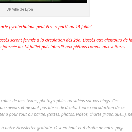
DR Ville de Lyon
ctacle pyrotechnique peut être reporté au 15 juillet.
accès seront fermés à la circulation dés 20h. L’accès aux alentours de l
a journée du 14 juillet puis interdit aux piétons comme aux voitures
-coller de mes textes, photographies ou vidéos sur vos blogs. Ces
yon-saveurs et ne sont pas libres de droits. Toute reproduction de ce
tenu pour tout ou partie, (textes, photos, vidéos, charte graphique…), n
à notre Newsletter gratuite, c’est en haut et à droite de notre page