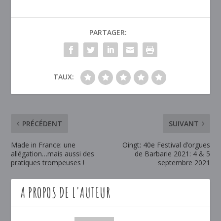
PARTAGER:
TAUX:
PRÉCÉDENT
SUIVANT
Made in France: une
Oingt: 40e Festival d’orgues
allégation…mais aussi des
de Barbarie 2021: 4 & 5
pratiques trompeuses !
septembre 2021
A PROPOS DE L'AUTEUR