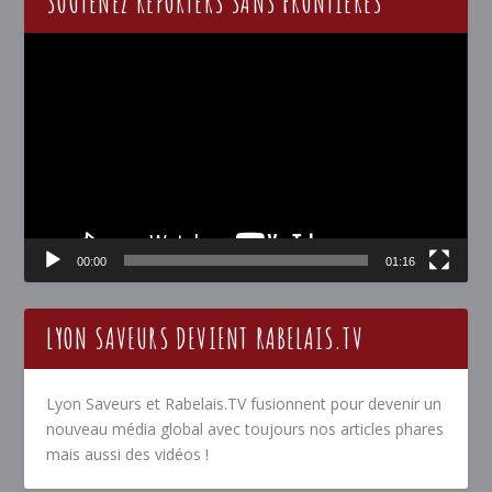
SOUTENEZ REPORTERS SANS FRONTIÈRES
Lecteur
vidéo
00:00
01:16
LYON SAVEURS DEVIENT RABELAIS.TV
Lyon Saveurs et Rabelais.TV fusionnent pour devenir un
nouveau média global avec toujours nos articles phares
mais aussi des vidéos !