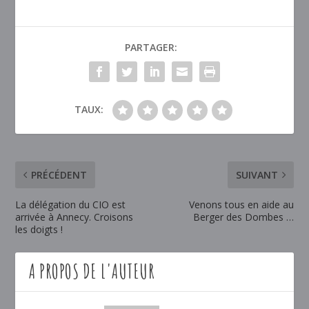
PARTAGER:
TAUX:
PRÉCÉDENT
SUIVANT
La délégation du CIO est
Venons tous en aide au
arrivée à Annecy. Croisons
Berger des Dombes …
les doigts !
A PROPOS DE L'AUTEUR