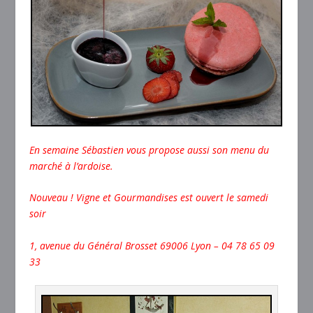
En semaine Sébastien vous propose aussi son menu du
marché à l’ardoise.
Nouveau ! Vigne et Gourmandises est ouvert le samedi
soir
1, avenue du Général Brosset 69006 Lyon – 04 78 65 09
33