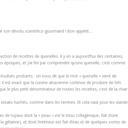
jeté son dévolu scientifico-gourmand ! Bon appétit…
lection de recettes de quenelles. Il y en a aujourd’hui des centaines,
les époques, et j’ai fini par comprendre qu’une quenelle, c’est comme
ésultats probants : on nous dit que le mot « quenelle » vient de
 il est exact que la cuisine alsacienne continue de produire de tels
ue le plus petit dénominateur de toutes les recettes, c’est de la chair
 steaks hachés, comme dans les terrines. Et cela vaut pour les viande
rtes de tuyaux dont la « peau » est le tissu collagénique, fait d’une
a gélatine), et dont l’intérieur est fait d’eau et de quelques sortes de