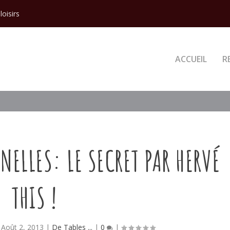
loisirs
ACCUEIL
R
NELLES: LE SECRET PAR HERVÉ
THIS !
|
Août 2, 2013
|
De Tables ...
|
0
|