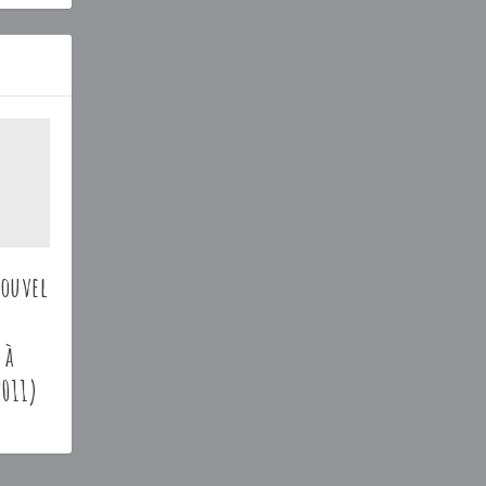
nouvel
 à
2011)