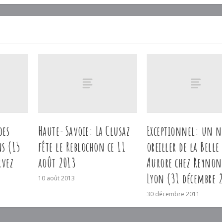
des
Haute-Savoie: La Clusaz
Exceptionnel: un 
ns (15
fête le Reblochon ce 11
oreiller de la Belle
rvez
août 2013
Aurore chez Reynon
Lyon (31 décembre 
10 août 2013
30 décembre 2011