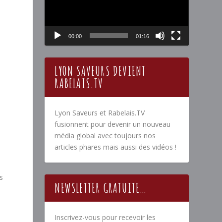
00:00
01:16
LYON SAVEURS DEVIENT
RABELAIS.TV
Lyon Saveurs et Rabelais.TV
fusionnent pour devenir un nouveau
média global avec toujours nos
articles phares mais aussi des vidéos !
s
NEWSLETTER GRATUITE…
Inscrivez-vous pour recevoir les