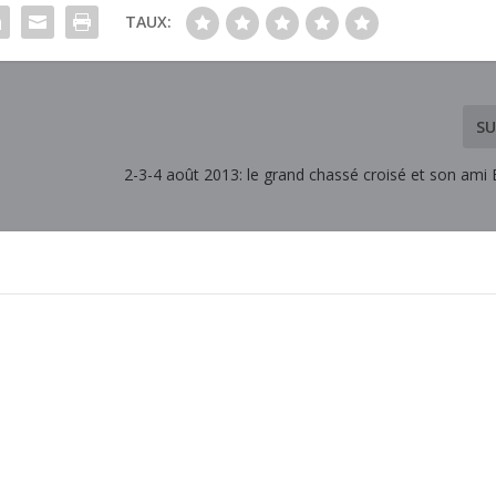
TAUX:
SU
2-3-4 août 2013: le grand chassé croisé et son ami