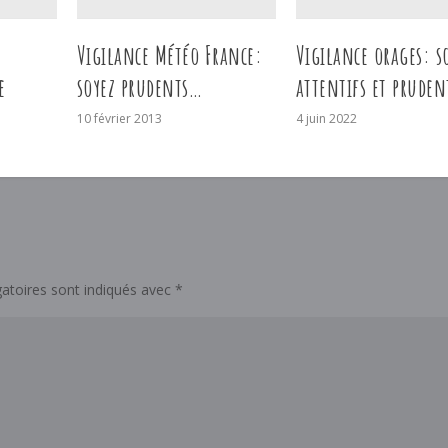
Vigilance Météo France:
Vigilance orages: s
e
soyez prudents…
attentifs et pruden
10 février 2013
4 juin 2022
atoires sont indiqués avec
*