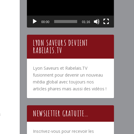
00:00
01:16
LYON SAVEURS DEVIENT
RABELAIS.TV
Lyon Saveurs et Rabelais.TV
fusionnent pour devenir un nouveau
média global avec toujours nos
articles phares mais aussi des vidéos !
NEWSLETTER GRATUITE…
s
Inscrivez-vous pour recevoir les