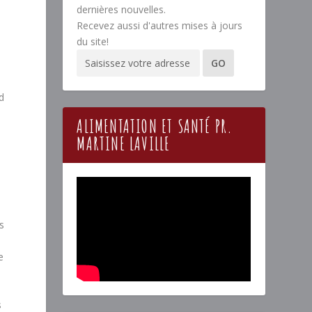
dernières nouvelles.
Recevez aussi d'autres mises à jours
du site!
nd
ALIMENTATION ET SANTÉ PR.
MARTINE LAVILLE
s
e
s