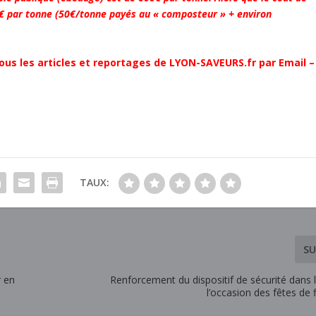
90€ par tonne (50€/tonne payés au « composteur » + environ
ous les articles et reportages de LYON-SAVEURS.fr par Email –
TAUX:
SU
r en
Renforcement du dispositif de sécurité dans
l’occasion des fêtes de 