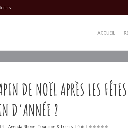
loisirs
ACCUEIL
R
APIN DE NOËL APRÈS LES FÊTES
IN D’ANNÉE ?
14
|
Agenda Rhône
,
Tourisme & Loisirs
|
0
|