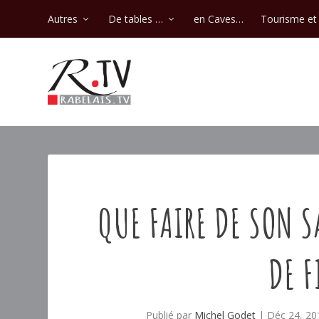
Autres
De tables …
en Caves…
Tourisme et 
QUE FAIRE DE SON S
DE F
Publié par
Michel Godet
|
Déc 24, 20