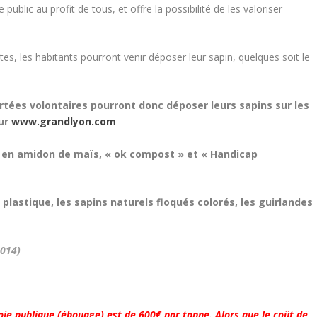
public au profit de tous, et offre la possibilité de les valoriser
, les habitants pourront venir déposer leur sapin, quelques soit le
tées volontaires pourront donc déposer leurs sapins sur les
sur
www.grandlyon.com
cs en amidon de maïs, « ok compost » et « Handicap
 plastique, les sapins naturels floqués colorés, les guirlandes
2014)
oie publique (ébouage) est de 600€ par tonne. Alors que le coût de