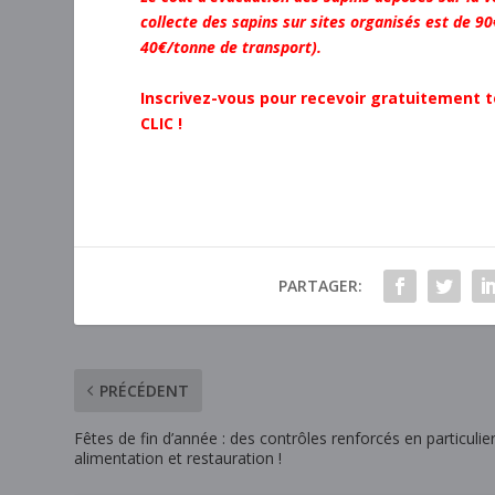
collecte des sapins sur sites organisés est de 
40€/tonne de transport).
Inscrivez-vous pour recevoir gratuitement t
CLIC !
PARTAGER:
PRÉCÉDENT
Fêtes de fin d’année : des contrôles renforcés en particulie
alimentation et restauration !