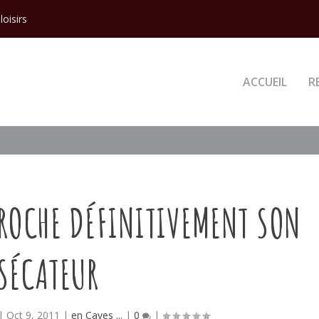
loisirs
ACCUEIL
R
CROCHE DÉFINITIVEMENT SON
SÉCATEUR
|
Oct 9, 2011
|
en Caves ...
|
0
|