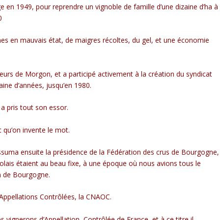
e en 1949, pour reprendre un vignoble de famille d’une dizaine d’ha à
0
gnes en mauvais état, de maigres récoltes, du gel, et une économie
eurs de Morgon, et a participé activement à la création du syndicat
zaine d’années, jusqu’en 1980.
a pris tout son essor.
 qu’on invente le mot.
 assuma ensuite la présidence de la Fédération des crus de Bourgogne,
lais étaient au beau fixe, à une époque où nous avions tous le
on de Bourgogne.
 Appellations Contrôlées, la CNAOC.
es vignerons d’Appellation Contrôlée de France, et à ce titre il