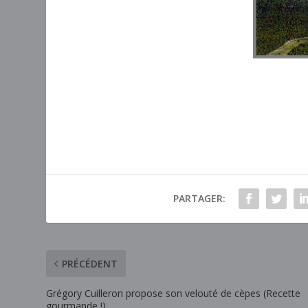
PARTAGER:
PRÉCÉDENT
Grégory Cuilleron propose son velouté de cèpes (Recette
gourmande !)