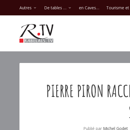
Autres
De tables …
en Caves…
Tourisme et 
PIERRE PIRON RAC
Publié par
Michel Godet