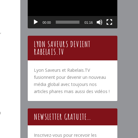
00:00
01:16
r
LYON SAVEURS DEVIENT
RABELAIS.TV
Lyon Saveurs et Rabelais.TV
fusionnent pour devenir un nouveau
média global avec toujours nos
articles phares mais aussi des vidéos !
n
NEWSLETTER GRATUITE…
Inscrivez-vous pour recevoir les