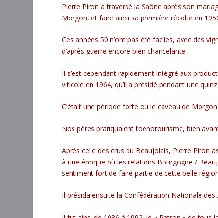
Pierre Piron a traversé la Saône après son mariag
Morgon, et faire ainsi sa première récolte en 195
Ces années 50 n’ont pas été faciles, avec des vi
d’après guerre encore bien chancelante.
Il s’est cependant rapidement intégré aux product
viticole en 1964, qu’il a présidé pendant une quin
C’était une période forte ou le caveau de Morgon 
Nos pères pratiquaient l’oenotourisme, bien avant
Après celle des crus du Beaujolais, Pierre Piron
à une époque où les relations Bourgogne / Beaujo
sentiment fort de faire partie de cette belle régi
Il présida ensuite la Confédération Nationale des
Il fut ainsi de 1986 à 1992 le « Patron » de tous l