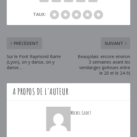
TAUX:
PRÉCÉDENT
SUIVANT
Sur le Pont Raymond Barre
Beaujolais: encore environ
(Lyon), on y danse, on y
3 semaines avant les
danse…
vendanges (prévues entre
le 20 et le 24-9)
A PROPOS DE L'AUTEUR
Michel Godet