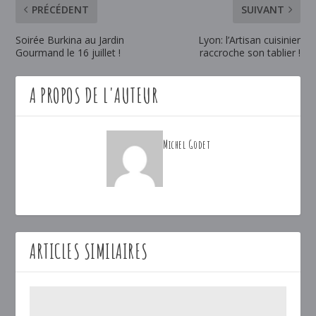
PRÉCÉDENT
SUIVANT
Soirée Burkina au Jardin
Lyon: l’Artisan cuisinier
Gourmand le 16 juillet !
raccroche son tablier !
A PROPOS DE L'AUTEUR
Michel Godet
ARTICLES SIMILAIRES