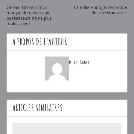
Citroën DS3 et C3: la
La Folle Horloge: fermeture
marque demande aux
de ce restaurant….
possesseurs de ne plus
rouler avec !
A PROPOS DE L'AUTEUR
Michel Godet
ARTICLES SIMILAIRES